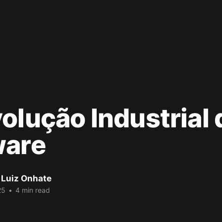
olução Industrial 
ware
 Luiz Onhate
25
•
4 min read