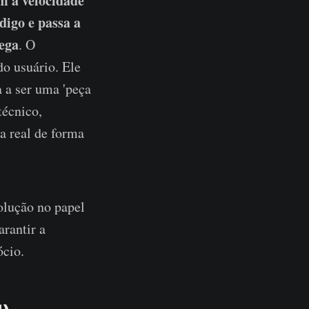
 a velocidade
digo e passa a
rega
. O
do usuário. Ele
a a ser uma 'peça
técnico,
a real de forma
olução no papel
arantir a
ócio.