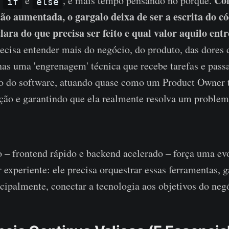
Com
,
e
, e mais tempo pensando no porquê.
if
else
o aumentada, o gargalo deixa de ser a escrita do có
clara do que precisa ser feito e qual valor aquilo ent
ecisa entender mais do negócio, do produto, das dores 
nas uma 'engrenagem' técnica que recebe tarefas e pass
go do software, atuando quase como um Product Owner 
ção e garantindo que ela realmente resolva um problem
 – frontend rápido e backend acelerado – força uma ev
 experiente: ele precisa orquestrar essas ferramentas, g
ncipalmente, conectar a tecnologia aos objetivos do neg