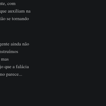
ente, com
 que auxiliam na
tão se tornando
gente ainda não
nstruímos
r mas
o que a falácia
mo parece...