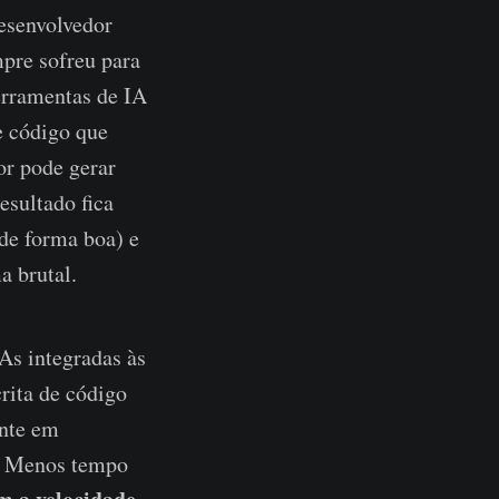
esenvolvedor
mpre sofreu para
erramentas de IA
e código que
r pode gerar
esultado fica
(de forma boa) e
a brutal.
As integradas às
crita de código
ente em
r? Menos tempo