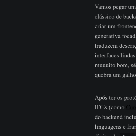
Vamos pegar um 
clássico de back
criar um fronten
generativa foca
traduzem descri
interfaces linda
muuuito bom, sér
quebra um galho 
Após ter os prot
IDEs (como
Cur
do backend inclu
linguagens e fr