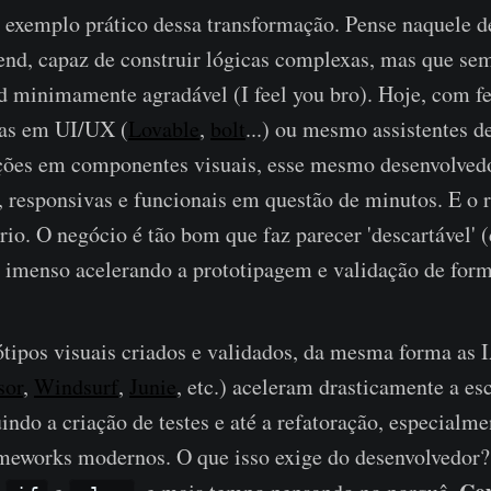
exemplo prático dessa transformação. Pense naquele d
end, capaz de construir lógicas complexas, mas que se
d minimamente agradável (I feel you bro). Hoje, com f
das em UI/UX (
Lovable
,
bolt
...) ou mesmo assistentes d
ções em componentes visuais, esse mesmo desenvolvedo
s, responsivas e funcionais em questão de minutos. E o r
io. O negócio é tão bom que faz parecer 'descartável' 
imenso acelerando a prototipagem e validação de form
ótipos visuais criados e validados, da mesma forma as I
sor
,
Windsurf
,
Junie
, etc.) aceleram drasticamente a es
indo a criação de testes e até a refatoração, especialm
ameworks modernos. O que isso exige do desenvolvedo