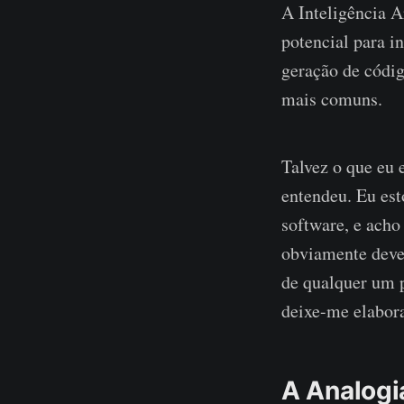
A Inteligência A
potencial para i
geração de códig
mais comuns.
Talvez o que eu 
entendeu. Eu es
software, e acho
obviamente devem
de qualquer um p
deixe-me elabora
A Analogi